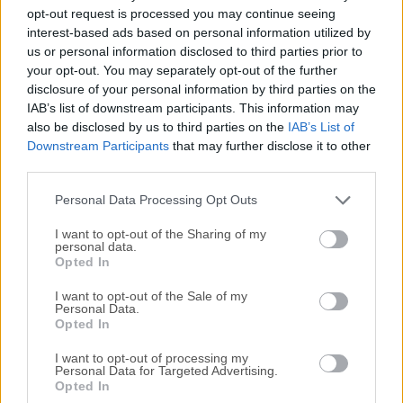
Todas las versiones antiguas distribuidas en nuestro
opt-out request is processed you may continue seeing
sitio web son completamente libres de virus y están
interest-based ads based on personal information utilized by
disponibles para su descarga sin costo alguno.
us or personal information disclosed to third parties prior to
your opt-out. You may separately opt-out of the further
disclosure of your personal information by third parties on the
Nos encantaría saber de ti
IAB’s list of downstream participants. This information may
also be disclosed by us to third parties on the
IAB’s List of
Si tienes alguna pregunta o idea que desees compartir
Downstream Participants
that may further disclose it to other
con nosotros, dirígete a nuestra
página de contacto
y
third parties.
háznoslo saber. ¡Valoramos tu opinión!
Personal Data Processing Opt Outs
I want to opt-out of the Sharing of my
personal data.
Opted In
I want to opt-out of the Sale of my
Personal Data.
Opted In
I want to opt-out of processing my
Personal Data for Targeted Advertising.
Opted In