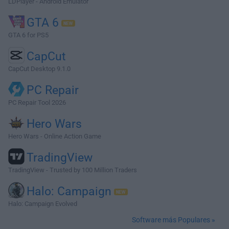
LDPlayer - Android Emulator
GTA 6
GTA 6 for PS5
CapCut
CapCut Desktop 9.1.0
PC Repair
PC Repair Tool 2026
Hero Wars
Hero Wars - Online Action Game
TradingView
TradingView - Trusted by 100 Million Traders
Halo: Campaign
Halo: Campaign Evolved
Software más Populares »