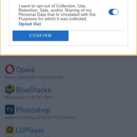
I want to opt-out of Collection, Use,
Retention, Sale, and/or Sharing of my
Personal Data that Is Unrelated with the
Purposes for which it was collected.
Opted Out
Descargar WindowBlinds 10.62
CONFIRM
¿Por qué se publica esta aplicación en Filehorse? (
Más
información
)
Top Descargas
Opera
Opera 134.0 Build 5954.46 (64-bit)
BlueStacks
BlueStacks 10.42.251.1003
Photoshop
Adobe Photoshop CC 2026 27.9.1 (64-bit)
LDPlayer