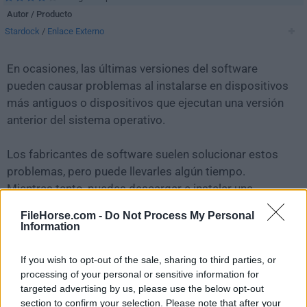
Autor / Producto
Stardock
/
Enlace Externo
En ocasiones, las últimas versiones del software
pueden causar problemas al instalarse en dispositivos
más antiguos o dispositivos que ejecutan una versión
anterior del sistema operativo.
Los fabricantes de software suelen solucionar estos
problemas, pero puede llevarles algún tiempo.
Mientras tanto, puedes descargar e instalar una
versión anterior de
WindowBlinds 10.62
.
FileHorse.com -
Do Not Process My Personal
Information
Para aquellos interesados en descargar la versión más
reciente de
WindowBlinds
o leer nuestra reseña,
If you wish to opt-out of the sale, sharing to third parties, or
simplemente haz
clic aquí
.
processing of your personal or sensitive information for
targeted advertising by us, please use the below opt-out
section to confirm your selection. Please note that after your