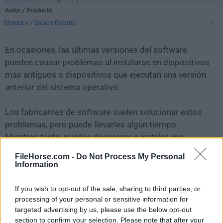
Autor / Producto
Stardock
/
Enlace Externo
En ocasiones, las últimas versiones del software
pueden causar problemas al instalarse en dispositivos
más antiguos o dispositivos que ejecutan una versión
anterior del sistema operativo.
Los fabricantes de software suelen solucionar estos
problemas, pero puede llevarles algún tiempo.
Mientras tanto, puedes descargar e instalar una
versión anterior de
WindowBlinds 7.2
.
FileHorse.com -
Do Not Process My Personal
Information
Para aquellos interesados en descargar la versión más
reciente de
WindowBlinds
o leer nuestra reseña,
If you wish to opt-out of the sale, sharing to third parties, or
simplemente haz
clic aquí
.
processing of your personal or sensitive information for
targeted advertising by us, please use the below opt-out
section to confirm your selection. Please note that after your