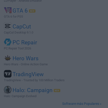
LDPlayer - Android Emulator
GTA 6
GTA 6 for PS5
CapCut
CapCut Desktop 9.1.0
PC Repair
PC Repair Tool 2026
Hero Wars
Hero Wars - Online Action Game
TradingView
TradingView - Trusted by 100 Million Traders
Halo: Campaign
Halo: Campaign Evolved
Software más Populares »