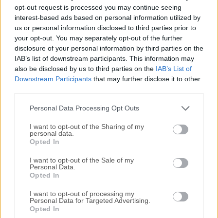
Todas las versiones antiguas distribuidas en nuestro
opt-out request is processed you may continue seeing
sitio web son completamente libres de virus y están
interest-based ads based on personal information utilized by
disponibles para su descarga sin costo alguno.
us or personal information disclosed to third parties prior to
your opt-out. You may separately opt-out of the further
disclosure of your personal information by third parties on the
Nos encantaría saber de ti
IAB’s list of downstream participants. This information may
also be disclosed by us to third parties on the
IAB’s List of
Si tienes alguna pregunta o idea que desees compartir
Downstream Participants
that may further disclose it to other
con nosotros, dirígete a nuestra
página de contacto
y
third parties.
háznoslo saber. ¡Valoramos tu opinión!
Personal Data Processing Opt Outs
I want to opt-out of the Sharing of my
personal data.
Opted In
I want to opt-out of the Sale of my
Personal Data.
Opted In
I want to opt-out of processing my
Personal Data for Targeted Advertising.
Opted In