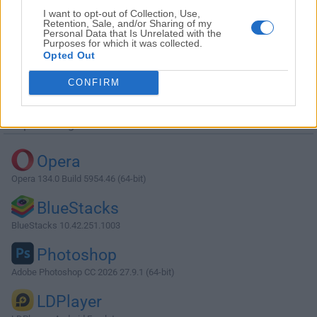
I want to opt-out of Collection, Use,
Retention, Sale, and/or Sharing of my
Personal Data that Is Unrelated with the
Purposes for which it was collected.
Opted Out
Descargar WindowBlinds 7.2
CONFIRM
¿Por qué se publica esta aplicación en Filehorse? (
Más
información
)
Top Descargas
Opera
Opera 134.0 Build 5954.46 (64-bit)
BlueStacks
BlueStacks 10.42.251.1003
Photoshop
Adobe Photoshop CC 2026 27.9.1 (64-bit)
LDPlayer