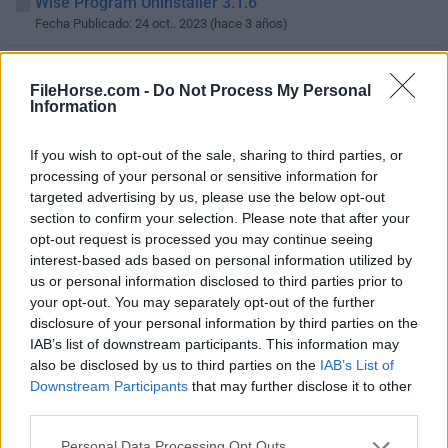
Wise Program Uninstaller 3.1.6
Fecha Publicado: 24 oct.. 2023 (hace 3 años)
Wise Program Uninstaller 3.1.5
Fecha Publicado: 01 ago.. 2023 (hace 3 años)
FileHorse.com -
Do Not Process My Personal
Information
Wise Program Uninstaller 3.1.4
Fecha Publicado: 05 jul.. 2023 (hace 3 años)
If you wish to opt-out of the sale, sharing to third parties, or
processing of your personal or sensitive information for
Wise Program Uninstaller 3.1.3
targeted advertising by us, please use the below opt-out
Fecha Publicado: 27 abr.. 2023 (hace 3 años)
section to confirm your selection. Please note that after your
opt-out request is processed you may continue seeing
Wise Program Uninstaller 3.1.2
interest-based ads based on personal information utilized by
Fecha Publicado: 09 ene.. 2023 (hace 4 años)
us or personal information disclosed to third parties prior to
your opt-out. You may separately opt-out of the further
Wise Program Uninstaller 3.1.1
disclosure of your personal information by third parties on the
Fecha Publicado: 10 ago.. 2022 (hace 4 años)
IAB’s list of downstream participants. This information may
also be disclosed by us to third parties on the
IAB’s List of
Wise Program Uninstaller 3.0.4
Downstream Participants
that may further disclose it to other
Fecha Publicado: 20 jul.. 2022 (hace 4 años)
third parties.
Wise Program Uninstaller 3.0.3
Personal Data Processing Opt Outs