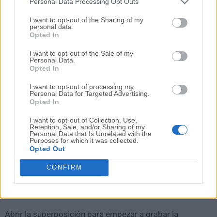
Personal Data Processing Opt Outs
Tienda de widgets
(15) – ¿Buscas más widgets
I want to opt-out of the Sharing of my
de Game Bar? Consíguelos aquí.
personal data.
Opted In
¿Qué hace Xbox Game Bar?
I want to opt-out of the Sale of my
Personal Data.
La
Xbox Game Bar
de
Microsoft
está diseñada
Opted In
específicamente para capturar partidas, por lo que
I want to opt-out of processing my
tendrás que empezar a jugar a un juego en Windows
Personal Data for Targeted Advertising.
Opted In
10 antes de poder empezar a grabar.
I want to opt-out of Collection, Use,
Retention, Sale, and/or Sharing of my
Es importante tener en cuenta que esta función solo
Personal Data that Is Unrelated with the
Purposes for which it was collected.
está disponible en la compilación 1903 de Windows
Opted Out
10, por lo que no funcionará en versiones posteriores.
Una vez que hayas empezado a jugar, inicia la
CONFIRM
grabación abriendo la
Game Bar
y poniendo el juego
en marcha.
Abrir la superposición para empezar a grabar la