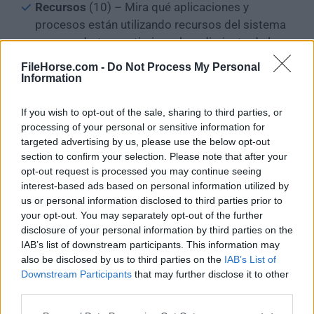
Recursos
(10) – Mira qué aplicaciones y
procesos están utilizando recursos del sistema
para ayudarte a optimizar el rendimiento de los
juegos.
FileHorse.com -
Do Not Process My Personal
Spotify
(11) – Vincula tu cuenta de Spotify para
Information
animar tus juegos con tus canciones favoritas.
Para más información, consulta:
If you wish to opt-out of the sale, sharing to third parties, or
processing of your personal or sensitive information for
targeted advertising by us, please use the below opt-out
Usa Spotify en Xbox Game Bar en Windows 10/11
section to confirm your selection. Please note that after your
Logros
de Xbox
(12) – Sigue el progreso de tus
opt-out request is processed you may continue seeing
juegos y mira lo que has desbloqueado.
interest-based ads based on personal information utilized by
us or personal information disclosed to third parties prior to
Chat de Xbox
(13) y
Social de Xbox
(14) – Inicia
your opt-out. You may separately opt-out of the further
un chat de texto o de voz, uno a uno o en grupo.
disclosure of your personal information by third parties on the
Conéctate con amigos o haz nuevos, y únete al
IAB’s list of downstream participants. This information may
juego de PC de un amigo o invítalos a unirse al
also be disclosed by us to third parties on the
IAB’s List of
tuyo.
Downstream Participants
that may further disclose it to other
third parties.
Usa Xbox Game Bar para jugar y chatear con amigos