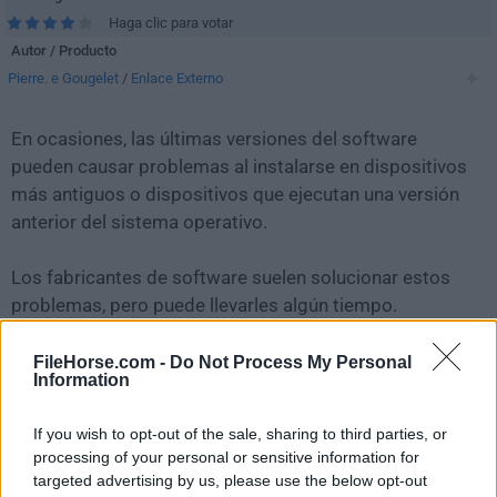
Haga clic para votar
Autor / Producto
Pierre. e Gougelet
/
Enlace Externo
En ocasiones, las últimas versiones del software
pueden causar problemas al instalarse en dispositivos
más antiguos o dispositivos que ejecutan una versión
anterior del sistema operativo.
Los fabricantes de software suelen solucionar estos
problemas, pero puede llevarles algún tiempo.
Mientras tanto, puedes descargar e instalar una
versión anterior de
XnView 2.49.4
.
FileHorse.com -
Do Not Process My Personal
Information
Para aquellos interesados en descargar la versión más
If you wish to opt-out of the sale, sharing to third parties, or
reciente de
XnView
o leer nuestra reseña,
processing of your personal or sensitive information for
simplemente haz
clic aquí
.
targeted advertising by us, please use the below opt-out