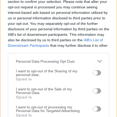
section to confirm your selection. Please note that after your
Todas las versiones antiguas distribuidas en nuestro
opt-out request is processed you may continue seeing
interest-based ads based on personal information utilized by
sitio web son completamente libres de virus y están
us or personal information disclosed to third parties prior to
disponibles para su descarga sin costo alguno.
your opt-out. You may separately opt-out of the further
disclosure of your personal information by third parties on the
Nos encantaría saber de ti
IAB’s list of downstream participants. This information may
also be disclosed by us to third parties on the
IAB’s List of
Downstream Participants
that may further disclose it to other
Si tienes alguna pregunta o idea que desees compartir
third parties.
con nosotros, dirígete a nuestra
página de contacto
y
háznoslo saber. ¡Valoramos tu opinión!
Personal Data Processing Opt Outs
I want to opt-out of the Sharing of my
personal data.
Opted In
I want to opt-out of the Sale of my
Personal Data.
Opted In
I want to opt-out of processing my
Personal Data for Targeted Advertising.
Opted In