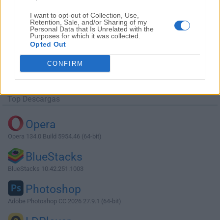
I want to opt-out of Collection, Use,
Retention, Sale, and/or Sharing of my
Personal Data that Is Unrelated with the
Purposes for which it was collected.
Opted Out
Descargar XnView 2.49.4
CONFIRM
¿Por qué se publica esta aplicación en Filehorse? (
Más
información
)
Top Descargas
Opera
Opera 134.0 Build 5954.46 (64-bit)
BlueStacks
BlueStacks 10.42.251.1003
Photoshop
Adobe Photoshop CC 2026 27.9.1 (64-bit)