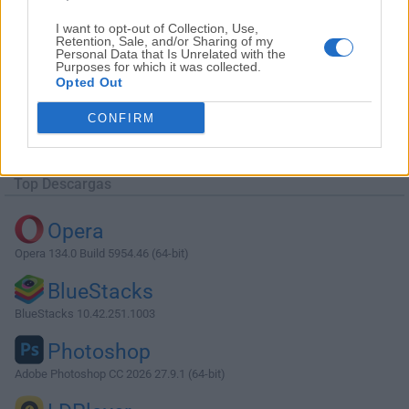
I want to opt-out of Collection, Use,
Retention, Sale, and/or Sharing of my
Personal Data that Is Unrelated with the
Purposes for which it was collected.
Opted Out
Descargar ZennoPoster 7.1.5.0
CONFIRM
¿Por qué se publica esta aplicación en Filehorse? (
Más
información
)
Top Descargas
Opera
Opera 134.0 Build 5954.46 (64-bit)
BlueStacks
BlueStacks 10.42.251.1003
Photoshop
Adobe Photoshop CC 2026 27.9.1 (64-bit)