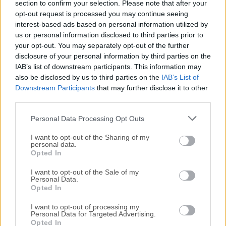
section to confirm your selection. Please note that after your
Todas las versiones antiguas distribuidas en nuestro
opt-out request is processed you may continue seeing
interest-based ads based on personal information utilized by
sitio web son completamente libres de virus y están
us or personal information disclosed to third parties prior to
disponibles para su descarga sin costo alguno.
your opt-out. You may separately opt-out of the further
disclosure of your personal information by third parties on the
Nos encantaría saber de ti
IAB’s list of downstream participants. This information may
also be disclosed by us to third parties on the
IAB’s List of
Downstream Participants
that may further disclose it to other
Si tienes alguna pregunta o idea que desees compartir
third parties.
con nosotros, dirígete a nuestra
página de contacto
y
háznoslo saber. ¡Valoramos tu opinión!
Personal Data Processing Opt Outs
I want to opt-out of the Sharing of my
personal data.
Opted In
I want to opt-out of the Sale of my
Personal Data.
Opted In
I want to opt-out of processing my
Personal Data for Targeted Advertising.
Opted In