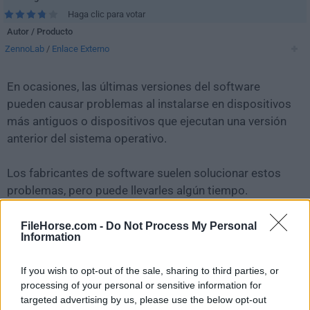
Haga clic para votar
Autor / Producto
ZennoLab
/
Enlace Externo
En ocasiones, las últimas versiones del software
pueden causar problemas al instalarse en dispositivos
más antiguos o dispositivos que ejecutan una versión
anterior del sistema operativo.
Los fabricantes de software suelen solucionar estos
problemas, pero puede llevarles algún tiempo.
Mientras tanto, puedes descargar e instalar una
versión anterior de
ZennoPoster 7.1.5.0
.
FileHorse.com -
Do Not Process My Personal
Information
Para aquellos interesados en descargar la versión más
If you wish to opt-out of the sale, sharing to third parties, or
reciente de
ZennoPoster
o leer nuestra reseña,
processing of your personal or sensitive information for
simplemente haz
clic aquí
.
targeted advertising by us, please use the below opt-out