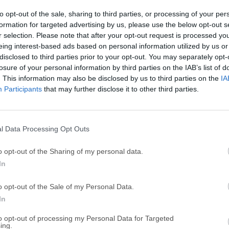
to opt-out of the sale, sharing to third parties, or processing of your per
GTA 6
CapC
formation for targeted advertising by us, please use the below opt-out s
ator
GTA 6 for PS5
CapCut Desktop 
r selection. Please note that after your opt-out request is processed y
eing interest-based ads based on personal information utilized by us or
Hero Wars
Trad
disclosed to third parties prior to your opt-out. You may separately opt-
Hero Wars - Online Action Game
TradingView - Tr
losure of your personal information by third parties on the IAB’s list of
. This information may also be disclosed by us to third parties on the
IA
mpaign
eFootball 2026
EA S
Participants
that may further disclose it to other third parties.
eFootball 2026
EA SPORTS FC (S
Softw
l Data Processing Opt Outs
ster
o opt-out of the Sharing of my personal data.
s con ZennoPoster, podrás automatizar cualquier tipo de traba
In
ías manualmente. Tus capacidades aumentarán muchas veces gr
o opt-out of the Sale of my Personal Data.
menta tus ganancias en Internet con ZennoPoster! En un par de 
In
ores, analizadores, publicadores, cargadores, marcadores socia
 una excelente alternativa a este producto, te recomendamos
to opt-out of processing my Personal Data for Targeted
ing.