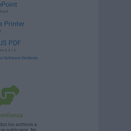
ePoint
Point
 Printer
3
US PDF
or 6.4.1.0
s Software Similares
Confianza
dos los archivos a
se publicaron. No