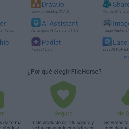
Draw.io
Shar
Draw.io Desktop 31.1.5
Microsoft Share
er
AI Assistant
Image
er 19.02
Ashampoo AI Assistant 1.1.2
Image Printer 6.
hip
Padlet
Ease
Padlet 12.0.0
EaseUS PDF Edit
Má
¿Por qué elegir FileHorse?
ar
Seguro
de 
s de forma
Este producto es 100 seguro y
Servimos to
o rápido y
se ha escaneado con éxito con
medida que 