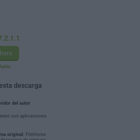
7.2.1.1
hora
fiable
 esta descarga
vidor del autor
caneó con aplicaciones
ma original
. FileHorse
 descargas de ninguna