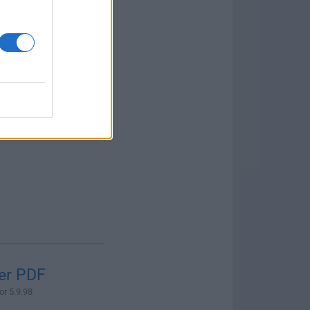
er PDF
or 5.9.98