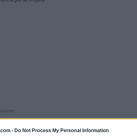
ulares
BlueStacks
Phot
.com -
Do Not Process My Personal Information
 (64-bit...
BlueStacks 10.42.251.1003
Adobe Photoshop