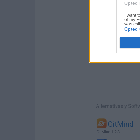
Opted 
I want t
of my P
was col
Opted 
Alternativas y Soft
GitMind
GitMind 1.2.8