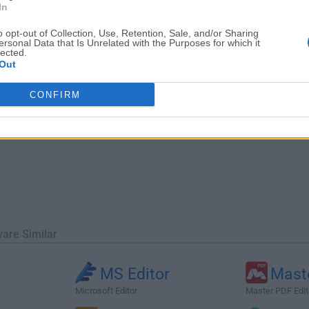
In
o opt-out of Collection, Use, Retention, Sale, and/or Sharing
ersonal Data that Is Unrelated with the Purposes for which it
lected.
Out
CONFIRM
ware Similar
MS Editor
Mast
Microsoft Editor
Master PDF Edit