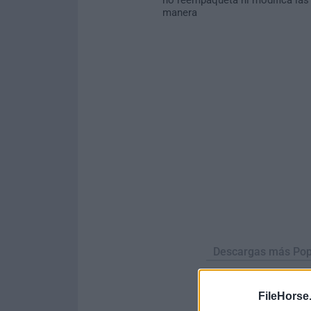
manera
Descargas más Pop
Opera
FileHorse
Opera 134.0 Build 5954.46