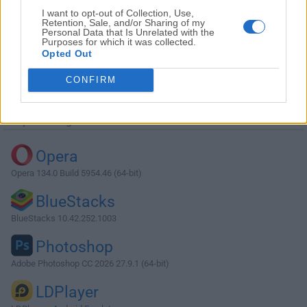
I want to opt-out of Collection, Use,
Retention, Sale, and/or Sharing of my
Personal Data that Is Unrelated with the
Purposes for which it was collected.
Opted Out
Descargar Zotero 7.0.32
CONFIRM
¿Por qué se publica esta aplicación en Filehorse? (
Más
información
)
Top Descargas
Opera
Opera 134.0 Build 5954.46 (64-bit)
BlueStacks
BlueStacks 10.42.252.1003
Photoshop
Adobe Photoshop CC 2026 27.9.1 (64-bit)
LDPlayer