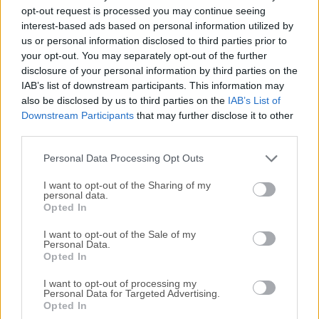
Todas las versiones antiguas distribuidas en nuestro
opt-out request is processed you may continue seeing
sitio web son completamente libres de virus y están
interest-based ads based on personal information utilized by
disponibles para su descarga sin costo alguno.
us or personal information disclosed to third parties prior to
your opt-out. You may separately opt-out of the further
disclosure of your personal information by third parties on the
Nos encantaría saber de ti
IAB’s list of downstream participants. This information may
also be disclosed by us to third parties on the
IAB’s List of
Si tienes alguna pregunta o idea que desees compartir
Downstream Participants
that may further disclose it to other
con nosotros, dirígete a nuestra
página de contacto
y
third parties.
háznoslo saber. ¡Valoramos tu opinión!
Personal Data Processing Opt Outs
I want to opt-out of the Sharing of my
personal data.
Opted In
I want to opt-out of the Sale of my
Personal Data.
Opted In
I want to opt-out of processing my
Personal Data for Targeted Advertising.
Opted In