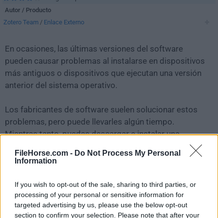
Autor / Producto
Zotero Team
/
Enlace Externo
En ocasiones, las últimas versiones del software
pueden causar problemas al instalarse en dispositivos
más antiguos o dispositivos que ejecutan una versión
anterior del sistema operativo.
Los fabricantes de software suelen solucionar estos
problemas, pero puede llevarles algún tiempo.
Mientras tanto, puedes descargar e instalar una
versión anterior de
Zotero 7.0.32
.
FileHorse.com -
Do Not Process My Personal
Information
Para aquellos interesados en descargar la versión más
reciente de
Zotero
o leer nuestra reseña, simplemente
If you wish to opt-out of the sale, sharing to third parties, or
haz
clic aquí
.
processing of your personal or sensitive information for
targeted advertising by us, please use the below opt-out
section to confirm your selection. Please note that after your