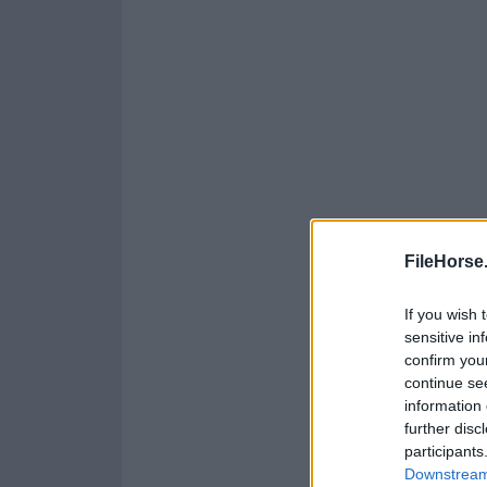
FileHorse
If you wish 
sensitive in
confirm you
continue se
information 
further disc
participants
Downstream 