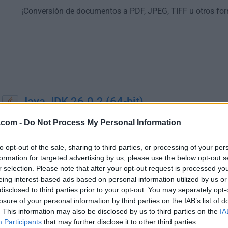
¡Conversión de documentos a PDF, JPEG, TIFF u otros fo
Java JDK 26.0.2 (64-bit)
22 de julio de 2026 - 188.73 MB -
Gratis
.com -
Do Not Process My Personal Information
La herramienta básica que necesitas para crear apps en 
to opt-out of the sale, sharing to third parties, or processing of your per
Java JDK 8 Update 501 (32-bit)
formation for targeted advertising by us, please use the below opt-out s
27 de julio de 2026 - 153.46 MB -
Gratis
r selection. Please note that after your opt-out request is processed y
eing interest-based ads based on personal information utilized by us or
La herramienta básica que necesitas para crear apps en 
disclosed to third parties prior to your opt-out. You may separately opt-
losure of your personal information by third parties on the IAB’s list of
JustDecompile 2024.2.513.0
. This information may also be disclosed by us to third parties on the
IA
Participants
10 de marzo de 2026 - 4.33 MB -
that may further disclose it to other third parties.
Gratis