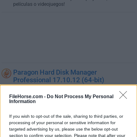
películas o videojuegos!
Paragon Hard Disk Manager
Professional 17.10.12 (64-bit)
12 de diciembre de 2025 - 191.62 MB -
De prueba
La solución integral para proteger, mantener y gestionar
FileHorse.com -
Do Not Process My Personal
tu PC
Information
If you wish to opt-out of the sale, sharing to third parties, or
PDFCreator 6.3.0
processing of your personal or sensitive information for
01 de julio de 2026 - 147.12 MB -
Código Abierto
targeted advertising by us, please use the below opt-out
Convierte todo documento imprimible a PDF y muchos
section to confirm your selection. Please note that after your