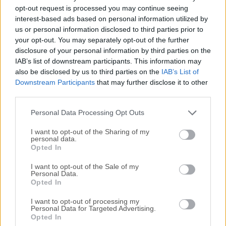
otros formatos
opt-out request is processed you may continue seeing
interest-based ads based on personal information utilized by
us or personal information disclosed to third parties prior to
Reason 14.0.2
your opt-out. You may separately opt-out of the further
07 de julio de 2026 -
Demo
disclosure of your personal information by third parties on the
El software de grabación con todo lo necesario para
IAB’s list of downstream participants. This information may
crear música
also be disclosed by us to third parties on the
IAB’s List of
Downstream Participants
that may further disclose it to other
third parties.
Remote Desktop Manager Enterprise
2026.2.17.0
Personal Data Processing Opt Outs
04 de agosto de 2026 - 207 MB -
De prueba
I want to opt-out of the Sharing of my
Una aplicación para gestionar todas tus conexiones
personal data.
remotas
Opted In
I want to opt-out of the Sale of my
TunnelBear 4.18.3.0
Personal Data.
Opted In
15 de julio de 2026 - 180 MB -
Demo
Acceso simple, privado, gratis a la Internet global que
I want to opt-out of processing my
Personal Data for Targeted Advertising.
amas
Opted In