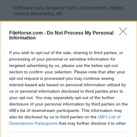
Software para recuperar fotos, documentos, videos,
correos eliminados, etc
Wise Data Recovery Portable 6.2.2
FileHorse.com -
Do Not Process My Personal
18 de julio de 2025 - 18.01 MB -
Gratis
Information
Software para recuperar fotos, documentos, videos,
correos, etc
If you wish to opt-out of the sale, sharing to third parties, or
processing of your personal or sensitive information for
targeted advertising by us, please use the below opt-out
section to confirm your selection. Please note that after your
opt-out request is processed you may continue seeing
interest-based ads based on personal information utilized by
us or personal information disclosed to third parties prior to
your opt-out. You may separately opt-out of the further
disclosure of your personal information by third parties on the
IAB’s list of downstream participants. This information may
also be disclosed by us to third parties on the
IAB’s List of
Wise Disk Cleaner 11.3.7
Downstream Participants
that may further disclose it to other
25 de julio de 2026 - 11.83 MB -
Gratis
third parties.
Limpia basura de navegadores, elimina archivos inútiles