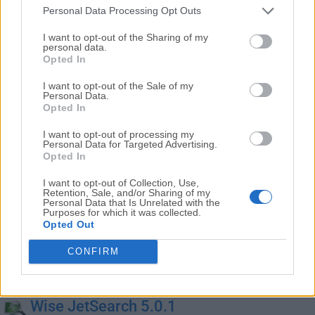
de Windows
Personal Data Processing Opt Outs
I want to opt-out of the Sharing of my
personal data.
Wise Folder Hider 5.1.1
Opted In
25 de mayo de 2026 - 6.65 MB -
Demo
I want to opt-out of the Sale of my
Oculta archivos, fotos, videos y otros datos personales
Personal Data.
de tu PC
Opted In
I want to opt-out of processing my
Wise Force Deleter 1.5.7
Personal Data for Targeted Advertising.
14 de julio de 2025 - 4.45 MB -
Gratis
Opted In
Ayuda a solucionar problemas como 'no se puede
I want to opt-out of Collection, Use,
eliminar archivo: acceso denegado' en PC
Retention, Sale, and/or Sharing of my
Personal Data that Is Unrelated with the
Purposes for which it was collected.
Opted Out
Wise Game Booster 1.5.7
03 de abril de 2026 - 3.65 MB -
Gratis
CONFIRM
Optimiza tu PC para jugar mejor y más rápido
Wise JetSearch 5.0.1