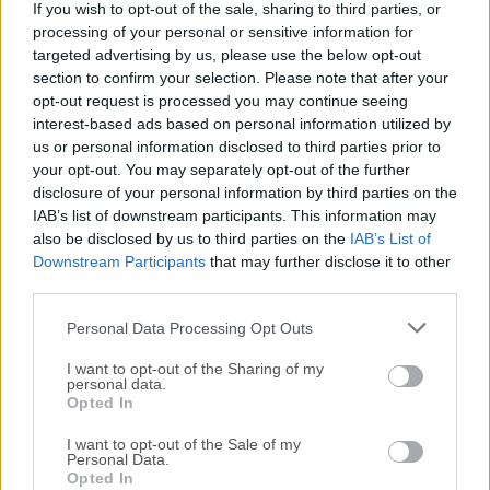
If you wish to opt-out of the sale, sharing to third parties, or
Características Clave
processing of your personal or sensitive information for
Accede a documentos PDF de Acrobat y firma
targeted advertising by us, please use the below opt-out
section to confirm your selection. Please note that after your
documentos desde cualquier lugar, en móvil o de
opt-out request is processed you may continue seeing
escritorio.
interest-based ads based on personal information utilized by
Tus destinatarios pueden firmar en un instante —
us or personal information disclosed to third parties prior to
no se requieren descargas ni registros.
your opt-out. You may separately opt-out of the further
Escanea y sube PDFs fácilmente usando la
disclosure of your personal information by third parties on the
IAB’s list of downstream participants. This information may
aplicación móvil gratuita Adobe Scan en tu
also be disclosed by us to third parties on the
IAB’s List of
dispositivo.
Downstream Participants
that may further disclose it to other
Envía documentos de forma rápida y sencilla
third parties.
para firmas electrónicas desde Acrobat,
Microsoft Word y otras aplicaciones.
Personal Data Processing Opt Outs
Obtén visibilidad en tiempo real de cada
I want to opt-out of the Sharing of my
documento enviado para firma.
personal data.
Opted In
Recibe notificaciones cuando los documentos
completados hayan sido firmados.
I want to opt-out of the Sale of my
Personal Data.
Crea y gestiona plantillas reutilizables para
Opted In