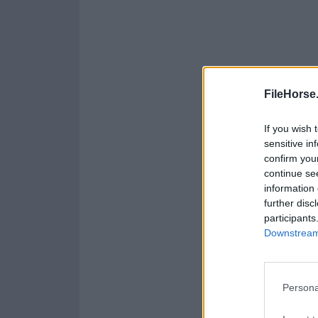
FileHorse
If you wish 
sensitive in
confirm you
continue se
information 
further disc
participants
Downstream 
Persona