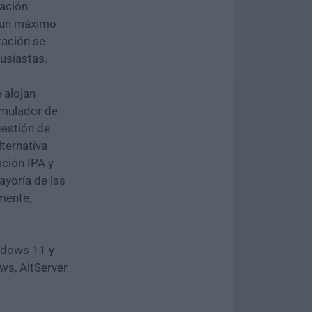
tación
a un máximo
itación se
usiastas.
 alojan
 emulador de
gestión de
ternativa
ación IPA y
ayoría de las
mente,
ndows 11 y
ws, AltServer