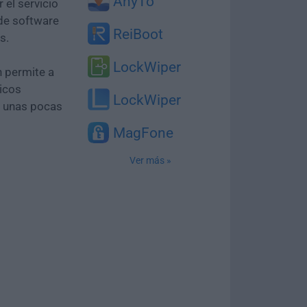
AnyTo
 el servicio
 de software
ReiBoot
s.
LockWiper
n permite a
icos
LockWiper
o unas pocas
MagFone
Ver más »