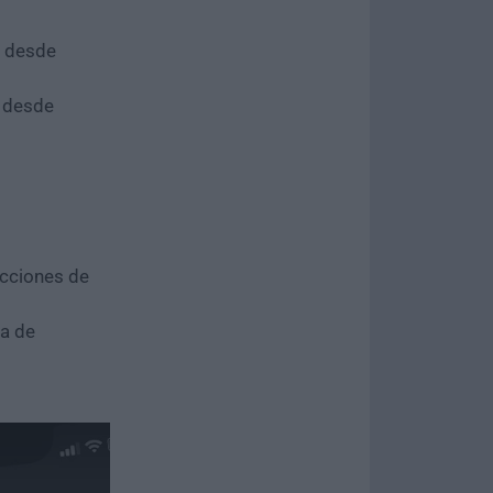
 desde
 desde
ucciones de
ea de