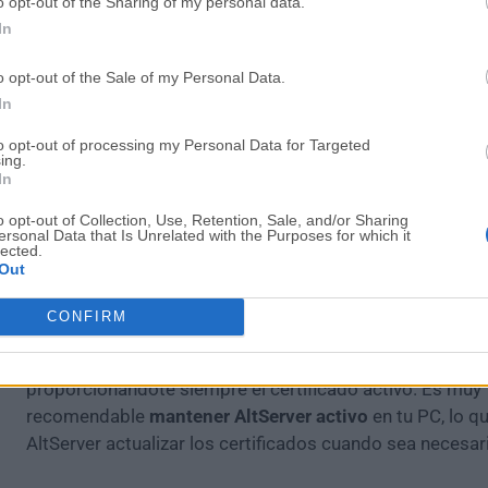
o opt-out of the Sharing of my personal data.
mejorar el enlazado profundo
In
Actualizaciones de UI y experiencia
: Pestaña "Exp
limpia, icono clásico restaurado como predetermi
o opt-out of the Sale of my Personal Data.
ajustes mejorados con integración de Bluesky
In
Mejoras de rendimiento
: Mejor manejo de la API c
to opt-out of processing my Personal Data for Targeted
dinámicas y limitación de velocidad mejorada
ing.
Correcciones de instalación y actualización
: Se r
In
problemas con instalaciones, actualizaciones y ma
o opt-out of Collection, Use, Retention, Sale, and/or Sharing
enlaces profundos de aplicaciones
ersonal Data that Is Unrelated with the Purposes for which it
lected.
Mejoras de estabilidad
: Se corrigieron errores de
Out
del modo oscuro y se mejoró la fiabilidad general
CONFIRM
Para combatir el temido límite de tiempo de 7 días del ce
actualizará periódicamente las aplicaciones en segundo
proporcionándote siempre el certificado activo. Es muy
recomendable
mantener AltServer activo
en tu PC, lo q
AltServer actualizar los certificados cuando sea necesar