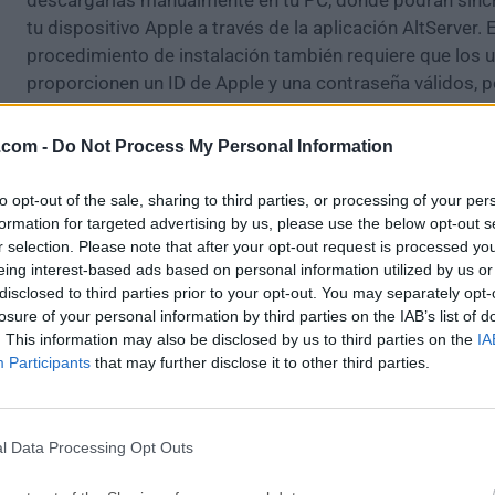
descargarlas manualmente en tu PC, donde podrán sinc
tu dispositivo Apple a través de la aplicación AltServer. E
procedimiento de instalación también requiere que los 
proporcionen un ID de Apple y una contraseña válidos, p
afortunadamente,
ni siquiera necesitas darle la inform
cuenta personal
. Mientras el ID sea válido, autenticará l
.com -
Do Not Process My Personal Information
obtendrá el certificado de desarrollador, instalará la apli
dispositivo y, lo más importante, la actualizará para que
to opt-out of the sale, sharing to third parties, or processing of your per
ejecutarse correctamente en tu dispositivo.
formation for targeted advertising by us, please use the below opt-out s
r selection. Please note that after your opt-out request is processed y
eing interest-based ads based on personal information utilized by us or
Novedades
disclosed to third parties prior to your opt-out. You may separately opt-
Soporte de instalación lateral ampliado
: Ahora es
losure of your personal information by third parties on the IAB’s list of
. This information may also be disclosed by us to third parties on the
IA
con aplicaciones con un límite de memoria de der
Participants
that may further disclose it to other third parties.
aumentado
Mejoras de localización
: Se añadió soporte para tí
descripciones y subtítulos de aplicaciones localiza
l Data Processing Opt Outs
fuentes
Nuevo esquema de URL
: Se introdujo `altstore-clas