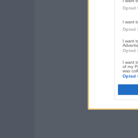
I want t
Opted 
I want t
Opted 
I want 
Advertis
Opted 
I want t
of my P
was col
Opted 