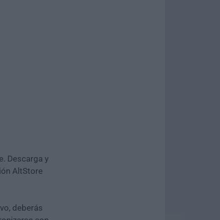
e. Descarga y
ción AltStore
ivo, deberás