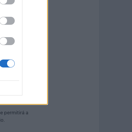
lorar" más
nado y
on claves
esolvieron
nejo de
 UI, problemas
rtificado,
 plano,
ue permitirá a
io.