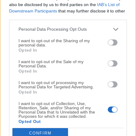
independientes ofrecidas para usuarios de
also be disclosed by us to third parties on the
IAB’s List of
iOS/Android.
Downstream Participants
that may further disclose it to other
third parties.
Preguntas Frecuentes
Personal Data Processing Opt Outs
¿Qué es DocHub para PC?
I want to opt-out of the Sharing of my
personal data.
Es una plataforma de alojamiento en línea que permite
Opted In
a los usuarios cargar, editar, firmar y compartir
documentos sin problemas.
I want to opt-out of the Sale of my
Personal Data.
Opted In
¿Es seguro?
I want to opt-out of processing my
Sí, esta aplicación web prioriza completamente la
Personal Data for Targeted Advertising.
privacidad del usuario y la seguridad de los datos,
Opted In
proporcionando una gestión segura de documentos
I want to opt-out of Collection, Use,
solo a usuarios autorizados.
Retention, Sale, and/or Sharing of my
Personal Data that Is Unrelated with the
Purposes for which it was collected.
Opted Out
¿Qué formatos de archivo son compatibles?
PDF es un formato de documento principal que cuenta
CONFIRM