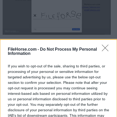
La plataforma está bien organizada, facilitando la
FileHorse.com -
Do Not Process My Personal
navegación por los documentos y el acceso a todas
Information
las herramientas de
edición
,
formato
y
anotación
disponibles.
If you wish to opt-out of the sale, sharing to third parties, or
processing of your personal or sensitive information for
targeted advertising by us, please use the below opt-out
La interfaz está diseñada para ser fácil de usar tanto
section to confirm your selection. Please note that after your
en pantallas normales como en pantallas táctiles,
opt-out request is processed you may continue seeing
permitiendo a los usuarios gestionar sus documentos
interest-based ads based on personal information utilized by
de forma rápida y eficiente en casa, la escuela, el
us or personal information disclosed to third parties prior to
your opt-out. You may separately opt-out of the further
trabajo y en cualquier lugar. El servicio es accesible
disclosure of your personal information by third parties on the
solo a través del navegador, sin aplicaciones
IAB’s list of downstream participants. This information may