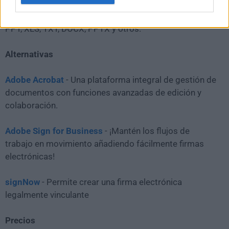
con un editor completo dentro de la aplicación. La
plataforma también puede gestionar fácilmente DOC,
PPT, XLS, TXT, DOCX, PPTX y otros.
Alternativas
Adobe Acrobat
- Una plataforma integral de gestión de
documentos con funciones avanzadas de edición y
colaboración.
Adobe Sign for Business
- ¡Mantén los flujos de
trabajo en movimiento añadiendo fácilmente firmas
electrónicas!
signNow
- Permite crear una firma electrónica
legalmente vinculante
Precios