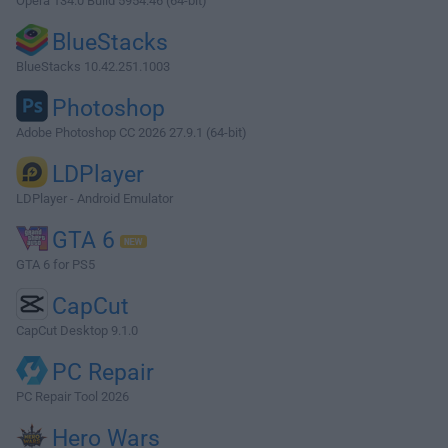
Opera 134.0 Build 5954.46 (64-bit)
BlueStacks
BlueStacks 10.42.251.1003
Photoshop
Adobe Photoshop CC 2026 27.9.1 (64-bit)
LDPlayer
LDPlayer - Android Emulator
GTA 6
GTA 6 for PS5
CapCut
CapCut Desktop 9.1.0
PC Repair
PC Repair Tool 2026
Hero Wars