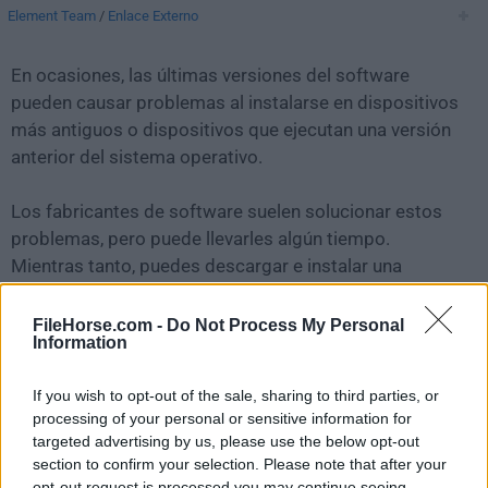
Element Team
/
Enlace Externo
En ocasiones, las últimas versiones del software
pueden causar problemas al instalarse en dispositivos
más antiguos o dispositivos que ejecutan una versión
anterior del sistema operativo.
Los fabricantes de software suelen solucionar estos
problemas, pero puede llevarles algún tiempo.
Mientras tanto, puedes descargar e instalar una
versión anterior de
Riot 1.6.8
.
FileHorse.com -
Do Not Process My Personal
Information
Para aquellos interesados en descargar la versión más
reciente de
Element
o leer nuestra reseña,
If you wish to opt-out of the sale, sharing to third parties, or
simplemente haz
clic aquí
.
processing of your personal or sensitive information for
targeted advertising by us, please use the below opt-out
Todas las versiones antiguas distribuidas en nuestro
section to confirm your selection. Please note that after your
sitio web son completamente libres de virus y están
opt-out request is processed you may continue seeing