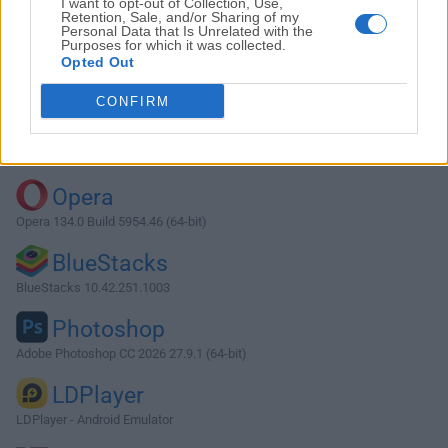
I want to opt-out of Collection, Use,
Retention, Sale, and/or Sharing of my
Personal Data that Is Unrelated with the
Purposes for which it was collected.
Descargar Riot 1.6.8
Opted Out
¿Por qué se publica esta aplicación en Filehorse? (
Más
CONFIRM
información
)
Top Descargas
Opera
Opera 134.0 Build 5954.46 (64-bit)
BlueStacks
BlueStacks 10.42.251.1003
Photoshop
Adobe Photoshop CC 2026 27.9.1 (64-bit)
LDPlayer
LDPlayer - Android Emulator