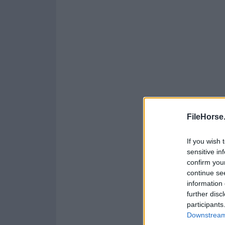
FileHorse
If you wish 
sensitive in
confirm you
continue se
information 
further disc
participants
Downstream 