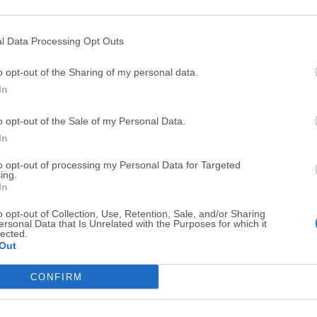
Top Descargas
l Data Processing Opt Outs
Opera
BlueStacks
o opt-out of the Sharing of my personal data.
Opera 134.0 Build 5954.46 (64-bit)
BlueStacks 10.42.251.1003
In
Photoshop
LDPlayer
o opt-out of the Sale of my Personal Data.
Adobe Photoshop CC 2026 27.9.1 (64-bit)
LDPlayer - Android Emulator
In
GTA 6
CapCut
to opt-out of processing my Personal Data for Targeted
GTA 6 for PS5
CapCut Desktop 9.1.0
ing.
In
PC Repair
Hero Wars
o opt-out of Collection, Use, Retention, Sale, and/or Sharing
PC Repair Tool 2026
Hero Wars - Online Action 
ersonal Data that Is Unrelated with the Purposes for which it
lected.
TradingView
Halo: Camp
Out
TradingView - Trusted by 100 Million Traders
Halo: Campaign Evolved
CONFIRM
Software m