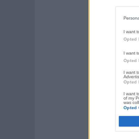
Persona
I want t
Opted 
I want t
Opted 
I want 
Advertis
Opted 
I want t
of my P
was col
Opted 