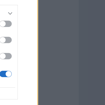
Game
aign
ás Populares »