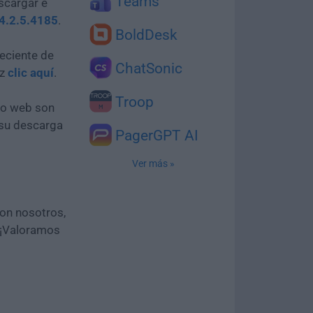
Teams
scargar e
4.2.5.4185
.
BoldDesk
eciente de
ChatSonic
az
clic aquí
.
Troop
tio web son
 su descarga
PagerGPT AI
Ver más »
con nosotros,
 ¡Valoramos