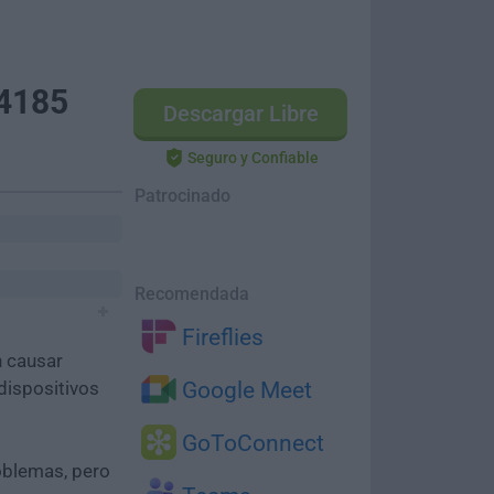
.4185
Descargar Libre
Seguro y Confiable
Patrocinado
Recomendada
Fireflies
n causar
dispositivos
Google Meet
GoToConnect
oblemas, pero