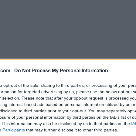
.com -
Do Not Process My Personal Information
Descargar KakaoTalk for Windows 4.2.
¿Por qué se publica esta aplicación en Filehorse? (
Más in
to opt-out of the sale, sharing to third parties, or processing of your per
formation for targeted advertising by us, please use the below opt-out s
r selection. Please note that after your opt-out request is processed y
Imágenes
eing interest-based ads based on personal information utilized by us or
disclosed to third parties prior to your opt-out. You may separately opt-
losure of your personal information by third parties on the IAB’s list of
. This information may also be disclosed by us to third parties on the
IA
Participants
that may further disclose it to other third parties.