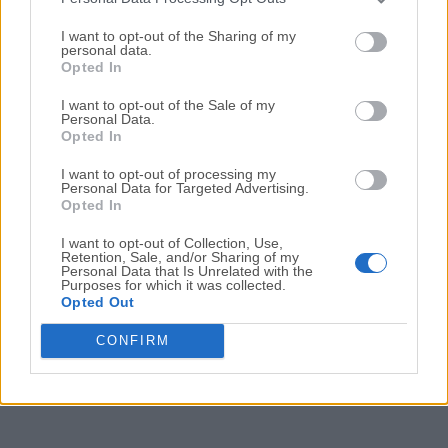
Fecha Publicado: 17 dic.. 2020 (hace 6 años)
I want to opt-out of the Sharing of my
personal data.
KakaoTalk for Windows 3.2.0.2657
Opted In
Fecha Publicado: 15 dic.. 2020 (hace 6 años)
I want to opt-out of the Sale of my
Personal Data.
KakaoTalk for Windows 3.1.9.2626
Opted In
Fecha Publicado: 12 nov.. 2020 (hace 6 años)
I want to opt-out of processing my
KakaoTalk for Windows 3.1.9.2623
Personal Data for Targeted Advertising.
Opted In
Fecha Publicado: 10 nov.. 2020 (hace 6 años)
I want to opt-out of Collection, Use,
Retention, Sale, and/or Sharing of my
Personal Data that Is Unrelated with the
...
Purposes for which it was collected.
1
4
5
6
7
Opted Out
CONFIRM