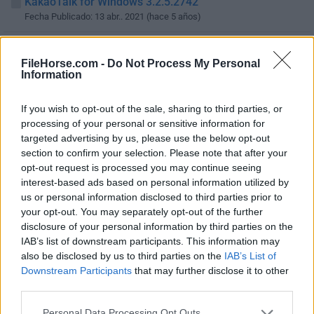
KakaoTalk for Windows 3.2.5.2742
Fecha Publicado: 13 abr.. 2021 (hace 5 años)
KakaoTalk for Windows 3.2.4.2717
Fecha Publicado: 10 mar.. 2021 (hace 5 años)
FileHorse.com -
Do Not Process My Personal
Information
KakaoTalk for Windows 3.2.4.2715
Fecha Publicado: 09 mar.. 2021 (hace 5 años)
If you wish to opt-out of the sale, sharing to third parties, or
processing of your personal or sensitive information for
KakaoTalk for Windows 3.2.3.2698
targeted advertising by us, please use the below opt-out
Fecha Publicado: 08 feb.. 2021 (hace 6 años)
section to confirm your selection. Please note that after your
opt-out request is processed you may continue seeing
KakaoTalk for Windows 3.2.2.2694
interest-based ads based on personal information utilized by
Fecha Publicado: 27 ene.. 2021 (hace 6 años)
us or personal information disclosed to third parties prior to
your opt-out. You may separately opt-out of the further
KakaoTalk for Windows 3.2.2.2692
disclosure of your personal information by third parties on the
Fecha Publicado: 26 ene.. 2021 (hace 6 años)
IAB’s list of downstream participants. This information may
also be disclosed by us to third parties on the
IAB’s List of
KakaoTalk for Windows 3.2.1.2664
Downstream Participants
that may further disclose it to other
Fecha Publicado: 21 dic.. 2020 (hace 6 años)
third parties.
KakaoTalk for Windows 3.2.1.2662
Personal Data Processing Opt Outs