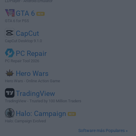
LDPlayer - Android Emulator
GTA 6
GTA 6 for PS5
CapCut
CapCut Desktop 9.1.0
PC Repair
PC Repair Tool 2026
Hero Wars
Hero Wars - Online Action Game
TradingView
TradingView - Trusted by 100 Million Traders
Halo: Campaign
Halo: Campaign Evolved
Software más Populares »