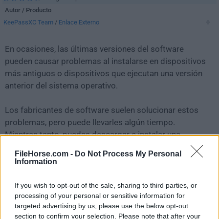
Autor / Producto
KeePassXC Team
/
Enlace Externo
En ocasiones, las últimas versiones del software
pueden causar problemas al instalarse en dispositivos
más antiguos o dispositivos que ejecutan una versión
anterior del sistema operativo.
Los fabricantes de software suelen solucionar estos
problemas, pero puede llevarles algún tiempo.
Mientras tanto, puedes descargar e instalar una
versión anterior de
KeePassXC 2.4.3 (32-bit)
.
FileHorse.com -
Do Not Process My Personal
Information
Para aquellos interesados en descargar la versión más
reciente de
KeePassXC
o leer nuestra reseña,
If you wish to opt-out of the sale, sharing to third parties, or
simplemente haz
clic aquí
.
processing of your personal or sensitive information for
targeted advertising by us, please use the below opt-out
section to confirm your selection. Please note that after your