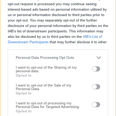
Todas las versiones antiguas distribuidas en nuestro
opt-out request is processed you may continue seeing
sitio web son completamente libres de virus y están
interest-based ads based on personal information utilized by
disponibles para su descarga sin costo alguno.
us or personal information disclosed to third parties prior to
your opt-out. You may separately opt-out of the further
disclosure of your personal information by third parties on the
Nos encantaría saber de ti
IAB’s list of downstream participants. This information may
also be disclosed by us to third parties on the
IAB’s List of
Si tienes alguna pregunta o idea que desees compartir
Downstream Participants
that may further disclose it to other
con nosotros, dirígete a nuestra
página de contacto
y
third parties.
háznoslo saber. ¡Valoramos tu opinión!
Personal Data Processing Opt Outs
I want to opt-out of the Sharing of my
personal data.
Opted In
I want to opt-out of the Sale of my
Personal Data.
Opted In
I want to opt-out of processing my
Personal Data for Targeted Advertising.
Opted In