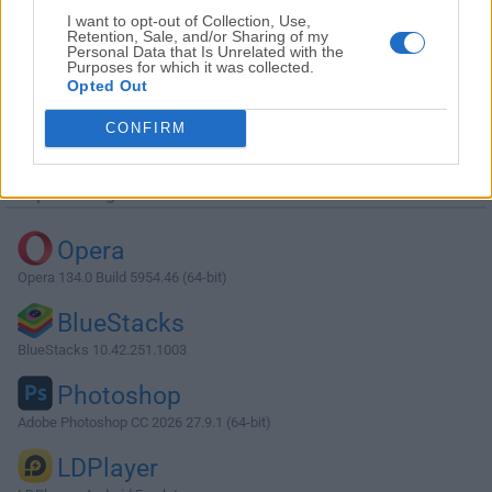
I want to opt-out of Collection, Use,
Retention, Sale, and/or Sharing of my
Personal Data that Is Unrelated with the
Purposes for which it was collected.
Opted Out
Descargar KeePassXC 2.4.3 (32-bit)
CONFIRM
¿Por qué se publica esta aplicación en Filehorse? (
Más
información
)
Top Descargas
Opera
Opera 134.0 Build 5954.46 (64-bit)
BlueStacks
BlueStacks 10.42.251.1003
Photoshop
Adobe Photoshop CC 2026 27.9.1 (64-bit)
LDPlayer