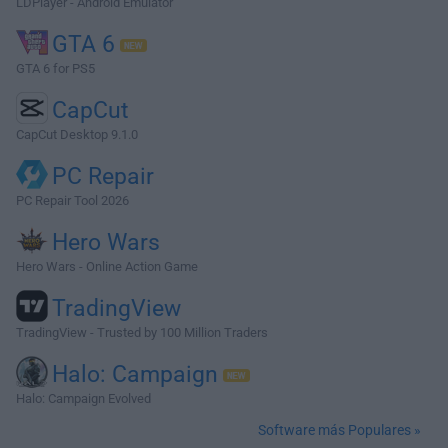
LDPlayer - Android Emulator
GTA 6
GTA 6 for PS5
CapCut
CapCut Desktop 9.1.0
PC Repair
PC Repair Tool 2026
Hero Wars
Hero Wars - Online Action Game
TradingView
TradingView - Trusted by 100 Million Traders
Halo: Campaign
Halo: Campaign Evolved
Software más Populares »