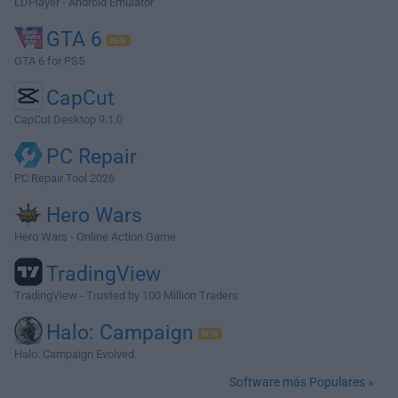
LDPlayer - Android Emulator
GTA 6
GTA 6 for PS5
CapCut
CapCut Desktop 9.1.0
PC Repair
PC Repair Tool 2026
Hero Wars
Hero Wars - Online Action Game
TradingView
TradingView - Trusted by 100 Million Traders
Halo: Campaign
Halo: Campaign Evolved
Software más Populares »