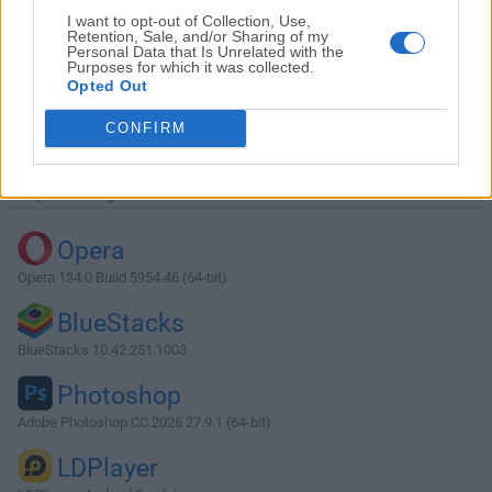
I want to opt-out of Collection, Use,
Retention, Sale, and/or Sharing of my
Personal Data that Is Unrelated with the
Purposes for which it was collected.
Opted Out
Descargar KeePassXC 2.4.3 (64-bit)
CONFIRM
¿Por qué se publica esta aplicación en Filehorse? (
Más
información
)
Top Descargas
Opera
Opera 134.0 Build 5954.46 (64-bit)
BlueStacks
BlueStacks 10.42.251.1003
Photoshop
Adobe Photoshop CC 2026 27.9.1 (64-bit)
LDPlayer