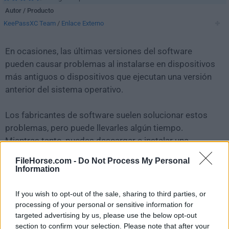
Autor / Producto
KeePassXC Team
/
Enlace Externo
En ocasiones, las últimas versiones del software
pueden causar problemas al instalarse en dispositivos
más antiguos o dispositivos que ejecutan una versión
anterior del sistema operativo.
Los fabricantes de software suelen solucionar estos
problemas, pero puede llevarles algún tiempo.
Mientras tanto, puedes descargar e instalar una
versión anterior de
KeePassXC 2.4.3 (64-bit)
.
FileHorse.com -
Do Not Process My Personal
Information
Para aquellos interesados en descargar la versión más
reciente de
KeePassXC
o leer nuestra reseña,
If you wish to opt-out of the sale, sharing to third parties, or
simplemente haz
clic aquí
.
processing of your personal or sensitive information for
targeted advertising by us, please use the below opt-out
section to confirm your selection. Please note that after your