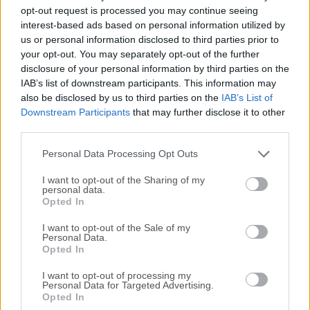
Todas las versiones antiguas distribuidas en nuestro
opt-out request is processed you may continue seeing
sitio web son completamente libres de virus y están
interest-based ads based on personal information utilized by
disponibles para su descarga sin costo alguno.
us or personal information disclosed to third parties prior to
your opt-out. You may separately opt-out of the further
disclosure of your personal information by third parties on the
Nos encantaría saber de ti
IAB’s list of downstream participants. This information may
also be disclosed by us to third parties on the
IAB’s List of
Si tienes alguna pregunta o idea que desees compartir
Downstream Participants
that may further disclose it to other
con nosotros, dirígete a nuestra
página de contacto
y
third parties.
háznoslo saber. ¡Valoramos tu opinión!
Personal Data Processing Opt Outs
I want to opt-out of the Sharing of my
personal data.
Opted In
I want to opt-out of the Sale of my
Personal Data.
Opted In
I want to opt-out of processing my
Personal Data for Targeted Advertising.
Opted In