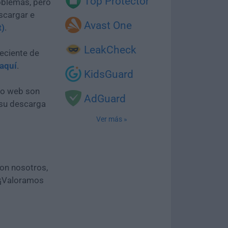
Top Protector
oblemas, pero
scargar e
Avast One
t)
.
LeakCheck
eciente de
 aquí
.
KidsGuard
tio web son
AdGuard
 su descarga
Ver más »
con nosotros,
 ¡Valoramos