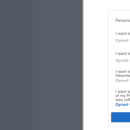
Persona
I want t
Opted 
I want t
Opted 
I want 
Advertis
Opted 
I want t
of my P
was col
Opted 