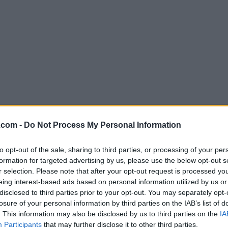
.com -
Do Not Process My Personal Information
Descargar KeePassXC 2.5.0 (64-bi
to opt-out of the sale, sharing to third parties, or processing of your per
¿Por qué se publica esta aplicación en Filehorse? (
Más in
formation for targeted advertising by us, please use the below opt-out s
r selection. Please note that after your opt-out request is processed y
Imágenes
eing interest-based ads based on personal information utilized by us or
disclosed to third parties prior to your opt-out. You may separately opt-
losure of your personal information by third parties on the IAB’s list of
. This information may also be disclosed by us to third parties on the
IA
Participants
that may further disclose it to other third parties.