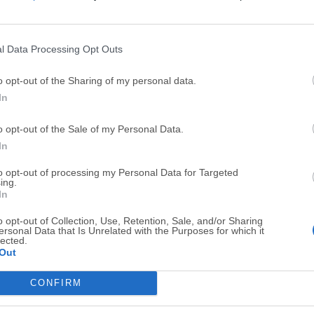
Top Descargas
l Data Processing Opt Outs
Opera
BlueStacks
o opt-out of the Sharing of my personal data.
Opera 134.0 Build 5954.46 (64-bit)
BlueStacks 10.42.251.1003
In
Photoshop
LDPlayer
o opt-out of the Sale of my Personal Data.
Adobe Photoshop CC 2026 27.9.1 (64-bit)
LDPlayer - Android Emulator
In
GTA 6
CapCut
to opt-out of processing my Personal Data for Targeted
ing.
GTA 6 for PS5
CapCut Desktop 9.1.0
In
PC Repair
Hero Wars
o opt-out of Collection, Use, Retention, Sale, and/or Sharing
PC Repair Tool 2026
Hero Wars - Online Action 
ersonal Data that Is Unrelated with the Purposes for which it
lected.
Out
TradingView
Halo: Camp
TradingView - Trusted by 100 Million Traders
Halo: Campaign Evolved
CONFIRM
Software m