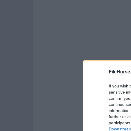
FileHorse
If you wish 
sensitive in
confirm you
continue se
information 
further disc
participants
Downstream 