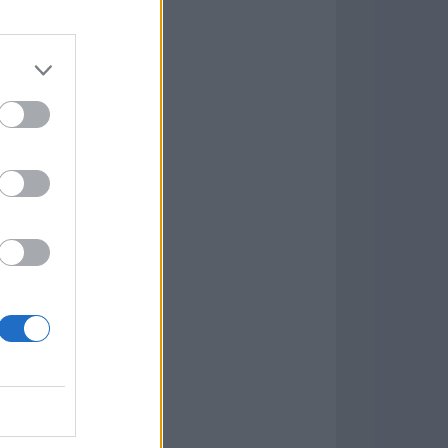
Game
aign
ás Populares »