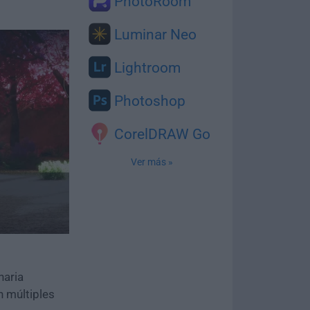
PhotoRoom
Luminar Neo
Lightroom
Photoshop
CorelDRAW Go
Ver más »
naria
n múltiples