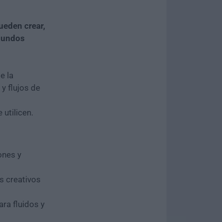
ueden crear,
 mundos
e la
y flujos de
utilicen.
ones y
s creativos
ra fluidos y