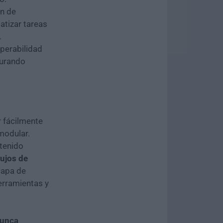
ón de
atizar tareas
.
operabilidad
gurando
 fácilmente
modular.
ntenido
lujos de
capa de
erramientas y
Nunca