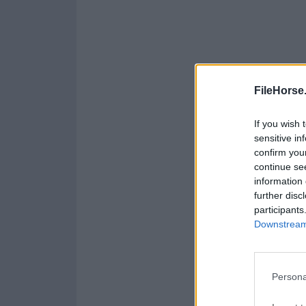
FileHorse
If you wish 
sensitive in
confirm you
continue se
information 
further disc
participants
Downstream 
Persona