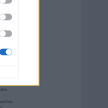
on
oles de
y seguimiento
les usuarios
 tiempo real,
o en equipo.
rma donde los
 aplicaciones
s de trabajo.
ades
ustrias,
o.