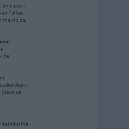
reemplaza el
o en Python
orma rápida,
nimo
de
DK de
as
 audiencias y
y casos de
 la industria