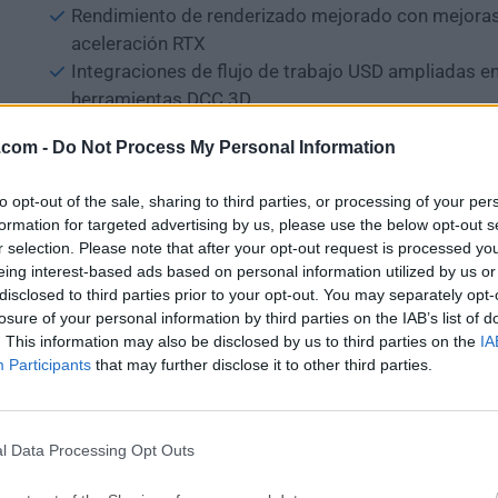
Rendimiento de renderizado mejorado con mejora
aceleración RTX
Integraciones de flujo de trabajo USD ampliadas e
herramientas DCC 3D
Creación de escenas y generación de activos asist
.com -
Do Not Process My Personal Information
mejoradas
Nuevas herramientas de producción virtual para flu
to opt-out of the sale, sharing to third parties, or processing of your per
trabajo de cine y medios en tiempo real
formation for targeted advertising by us, please use the below opt-out s
Capacidades de simulación robótica mejoradas co
r selection. Please note that after your opt-out request is processed y
modelado de sensores superior
eing interest-based ads based on personal information utilized by us or
Funciones de gemelo digital mejoradas para la prec
disclosed to third parties prior to your opt-out. You may separately opt-
losure of your personal information by third parties on the IAB’s list of
entorno en el mundo real
. This information may also be disclosed by us to third parties on the
IA
Conectores nativos ampliados para software CAD 
Participants
that may further disclose it to other third parties.
popular
Nuevo mercado de ecosistemas con plugins y acti
adicionales
l Data Processing Opt Outs
Optimización del rendimiento mejorada para esce
complejas a gran escala