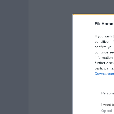
FileHorse
If you wish 
sensitive in
confirm you
continue se
information 
further disc
participants
Downstream 
Persona
I want t
Opted 