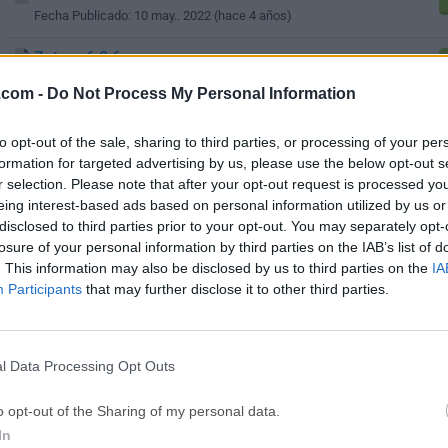
Fecha Publicado: 10 may.. 2022 (hace 4 años)
Zotero 6.0.6
Fecha Publicado: 27 abr.. 2022 (hace 4 años)
.com -
Do Not Process My Personal Information
to opt-out of the sale, sharing to third parties, or processing of your per
1
2
3
4
5
formation for targeted advertising by us, please use the below opt-out s
r selection. Please note that after your opt-out request is processed y
eing interest-based ads based on personal information utilized by us or
disclosed to third parties prior to your opt-out. You may separately opt-
losure of your personal information by third parties on the IAB’s list of
. This information may also be disclosed by us to third parties on the
IA
Participants
that may further disclose it to other third parties.
l Data Processing Opt Outs
o opt-out of the Sharing of my personal data.
In