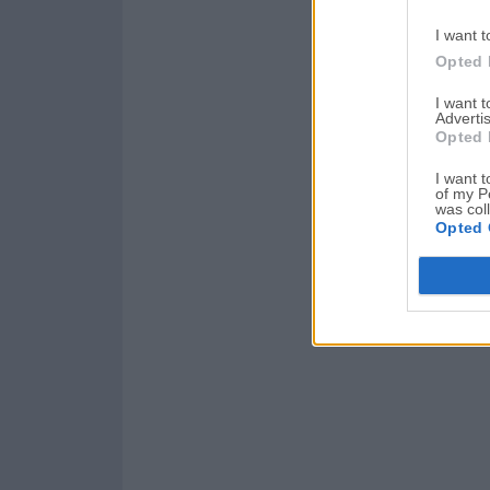
I want t
Opted 
I want 
Advertis
Opted 
I want t
of my P
was col
Opted 