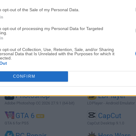
o opt-out of the Sale of my Personal Data.
Imágenes
In
to opt-out of processing my Personal Data for Targeted
ing.
In
o opt-out of Collection, Use, Retention, Sale, and/or Sharing
ersonal Data that Is Unrelated with the Purposes for which it
lected.
Top Descargas
Out
Opera
BlueStacks
CONFIRM
Opera 134.0 Build 5954.46 (64-bit)
BlueStacks 10.42.251.1003
Photoshop
LDPlayer
Adobe Photoshop CC 2026 27.9.1 (64-bit)
LDPlayer - Android Emulator
GTA 6
CapCut
GTA 6 for PS5
CapCut Desktop 9.1.0
PC Repair
Hero Wars