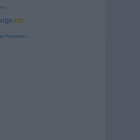
Game
aign
ás Populares »