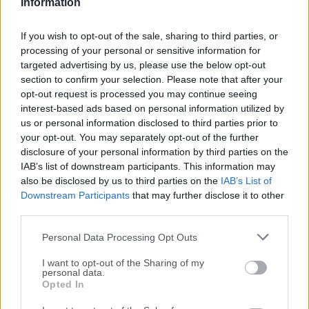
Information
Fecha Publicado: 24 jul.. 2019 (hace 7 años)
Zotero 5.0.71
If you wish to opt-out of the sale, sharing to third parties, or
Fecha Publicado: 18 jul.. 2019 (hace 7 años)
processing of your personal or sensitive information for
targeted advertising by us, please use the below opt-out
Zotero 5.0.70
section to confirm your selection. Please note that after your
Fecha Publicado: 13 jul.. 2019 (hace 7 años)
opt-out request is processed you may continue seeing
interest-based ads based on personal information utilized by
Zotero 5.0.69
us or personal information disclosed to third parties prior to
Fecha Publicado: 25 jun.. 2019 (hace 7 años)
your opt-out. You may separately opt-out of the further
disclosure of your personal information by third parties on the
Zotero 5.0.68
IAB’s list of downstream participants. This information may
Fecha Publicado: 20 jun.. 2019 (hace 7 años)
also be disclosed by us to third parties on the
IAB’s List of
Downstream Participants
that may further disclose it to other
Zotero 5.0.67
third parties.
Fecha Publicado: 14 jun.. 2019 (hace 7 años)
Personal Data Processing Opt Outs
Zotero 5.0.66
I want to opt-out of the Sharing of my
Fecha Publicado: 12 abr.. 2019 (hace 7 años)
personal data.
Opted In
Zotero 5.0.65