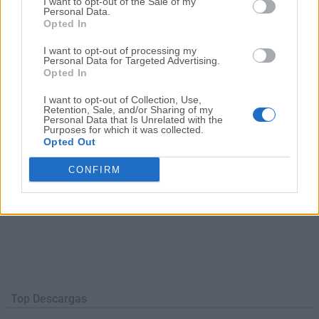
Fecha Publicado: 27 mar.. 2019 (hace 7 años)
I want to opt-out of the Sale of my
Personal Data.
Opted In
I want to opt-out of processing my
1
2
3
4
5
Personal Data for Targeted Advertising.
Opted In
I want to opt-out of Collection, Use,
Retention, Sale, and/or Sharing of my
Personal Data that Is Unrelated with the
Purposes for which it was collected.
Opted Out
CONFIRM
Top Descargas